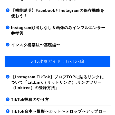
【機能説明】FacebookとInstagramの保存機能を
使おう！
Instagram顔出しなし＆画像のみインフルエンサー
参考例
インスタ構築法〜基礎編〜
SNS攻略ガイド：TikTok編
【Instagram.TikTok】プロフTOPに貼るリンクに
ついて「Lit.Link（リットリンク）,リンクツリー
（linktree）の登録方法」
01.SNS/集客方法
TikTok投稿のやり方
02.ライティング
TikTok台本〜撮影〜カット〜テロップ〜アップロー