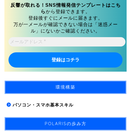
反響が取れる！SNS情報発信テンプレートはこち
ら
から登録できます。
登録後すぐにメールに届きます。
万が一メールが確認できない場合は「迷惑メー
ル」にないかご確認ください。
メ
ー
ル
ア
ド
レ
ス
*
環境構築
パソコン・スマホ基本スキル
POLARISの歩み方