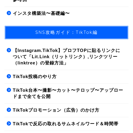
インスタ構築法〜基礎編〜
SNS攻略ガイド：TikTok編
【Instagram.TikTok】プロフTOPに貼るリンクに
ついて「Lit.Link（リットリンク）,リンクツリー
（linktree）の登録方法」
01.SNS/集客方法
TikTok投稿のやり方
02.ライティング
TikTok台本〜撮影〜カット〜テロップ〜アップロー
ドまで全てを公開
03.商品構築
TikTokプロモーション（広告）のかけ方
04.LINE構築
TikTokで反応の取れるサムネイルワード＆時間帯