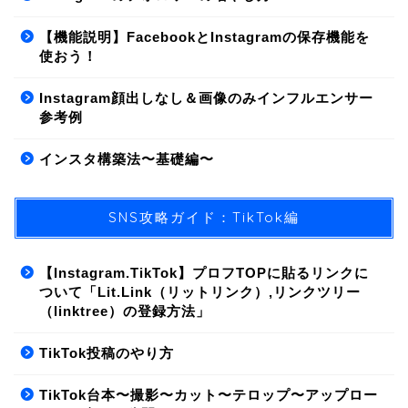
【機能説明】FacebookとInstagramの保存機能を
使おう！
Instagram顔出しなし＆画像のみインフルエンサー
参考例
インスタ構築法〜基礎編〜
SNS攻略ガイド：TikTok編
【Instagram.TikTok】プロフTOPに貼るリンクに
ついて「Lit.Link（リットリンク）,リンクツリー
（linktree）の登録方法」
01.SNS/集客方法
TikTok投稿のやり方
02.ライティング
TikTok台本〜撮影〜カット〜テロップ〜アップロー