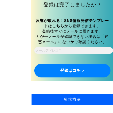
登録は完了しましたか？
反響が取れる！SNS情報発信テンプレー
トはこちら
から登録できます。
登録後すぐにメールに届きます。
万が一メールが確認できない場合は「迷
惑メール」にないかご確認ください。
メ
ー
ル
ア
ド
レ
ス
*
環境構築