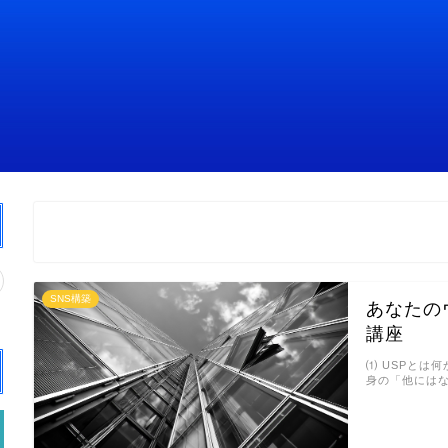
SNS構築
あなたの
講座
⑴ USPとは何
身の「他には