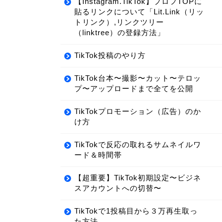
【Instagram.TikTok】プロフTOPに
貼るリンクについて「Lit.Link（リッ
トリンク）,リンクツリー
（linktree）の登録方法」
TikTok投稿のやり方
TikTok台本〜撮影〜カット〜テロッ
プ〜アップロードまで全てを公開
TikTokプロモーション（広告）のか
け方
TikTokで反応の取れるサムネイルワ
ード＆時間帯
【超重要】TikTok初期設定〜ビジネ
スアカウントへの切替〜
TikTokで1投稿目から３万再生取っ
た方法