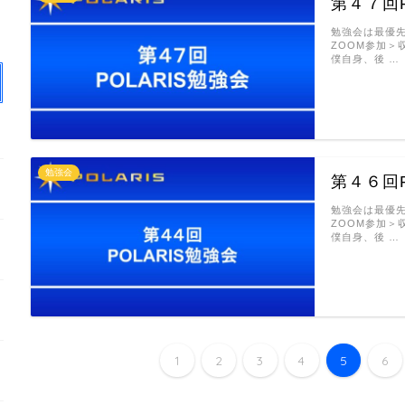
第４７回P
勉強会は最優
ZOOM参加＞
僕自身、後 …
勉強会
第４６回P
勉強会は最優
ZOOM参加＞
僕自身、後 …
1
2
3
4
5
6