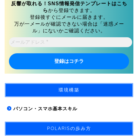
反響が取れる！SNS情報発信テンプレートはこち
ら
から登録できます。
登録後すぐにメールに届きます。
万が一メールが確認できない場合は「迷惑メー
ル」にないかご確認ください。
メ
ー
ル
ア
ド
レ
ス
*
環境構築
パソコン・スマホ基本スキル
POLARISの歩み方