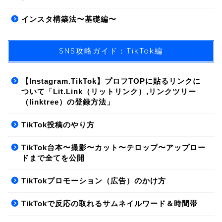
インスタ構築法〜基礎編〜
SNS攻略ガイド：TikTok編
【Instagram.TikTok】プロフTOPに貼るリンクに
ついて「Lit.Link（リットリンク）,リンクツリー
（linktree）の登録方法」
01.SNS/集客方法
TikTok投稿のやり方
02.ライティング
TikTok台本〜撮影〜カット〜テロップ〜アップロー
ドまで全てを公開
03.商品構築
TikTokプロモーション（広告）のかけ方
04.LINE構築
TikTokで反応の取れるサムネイルワード＆時間帯