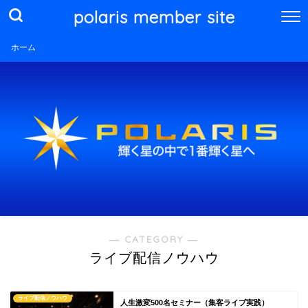
polaris member site
ホーム
― CATEGORY ―
ライブ配信ノウハウ
ライブ配信ノウハウ
人生激変500名セミナー（集客ライブ実践）