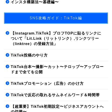
インスタ構築法〜基礎編〜
SNS攻略ガイド：TikTok編
【Instagram.TikTok】プロフTOPに貼るリンクに
ついて「Lit.Link（リットリンク）,リンクツリー
（linktree）の登録方法」
01.SNS/集客方法
TikTok投稿のやり方
02.ライティング
TikTok台本〜撮影〜カット〜テロップ〜アップロー
ドまで全てを公開
03.商品構築
TikTokプロモーション（広告）のかけ方
04.LINE構築
TikTokで反応の取れるサムネイルワード＆時間帯
【超重要】TikTok初期設定〜ビジネスアカウントへ
の切替〜