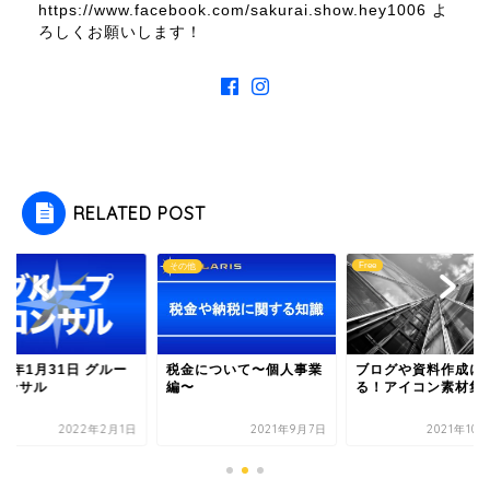
https://www.facebook.com/sakurai.show.hey1006 よ
ろしくお願いします！
RELATED POST
Free
他
その他
22年1月31日 グルー
税金について〜個人事業
ブログや資料作成に
コンサル
編〜
る！アイコン素材集
2022年2月1日
2021年9月7日
2021年10