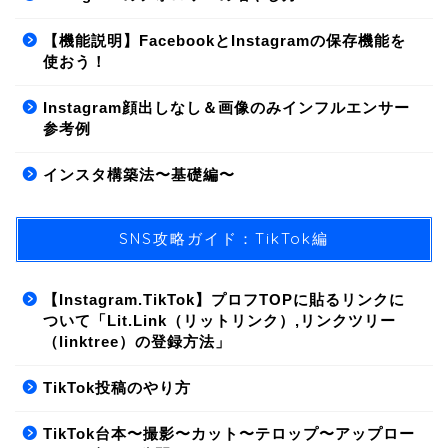
【機能説明】FacebookとInstagramの保存機能を
使おう！
Instagram顔出しなし＆画像のみインフルエンサー
参考例
インスタ構築法〜基礎編〜
SNS攻略ガイド：TikTok編
【Instagram.TikTok】プロフTOPに貼るリンクに
ついて「Lit.Link（リットリンク）,リンクツリー
（linktree）の登録方法」
01.SNS/集客方法
TikTok投稿のやり方
02.ライティング
TikTok台本〜撮影〜カット〜テロップ〜アップロー