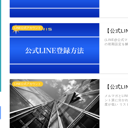
LINE公式アカウント
【公式LI
(LINE@公
の初期設定を解
LINE公式アカウント
【公式LI
メルマガとLI
ント派に分か
度が低い リス