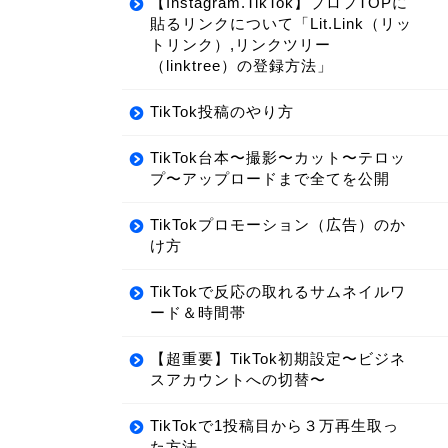
【Instagram.TikTok】プロフTOPに
貼るリンクについて「Lit.Link（リッ
トリンク）,リンクツリー
（linktree）の登録方法」
TikTok投稿のやり方
TikTok台本〜撮影〜カット〜テロッ
プ〜アップロードまで全てを公開
TikTokプロモーション（広告）のか
け方
TikTokで反応の取れるサムネイルワ
ード＆時間帯
【超重要】TikTok初期設定〜ビジネ
スアカウントへの切替〜
TikTokで1投稿目から３万再生取っ
た方法