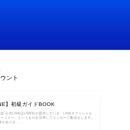
―
カウント
NE】初級ガイドBOOK
説 公式LINEはLINE社が提供している「LINEオフィシャル
ネージャー」というものを活用してメッセージ配信をします。
版がありま …