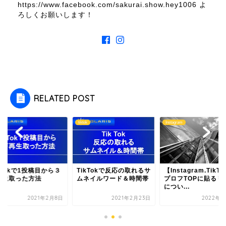
https://www.facebook.com/sakurai.show.hey1006 よ
ろしくお願いします！
RELATED POST
tiktok
Instagram
kTokで1投稿目から３
TikTokで反応の取れるサ
【Instagram.TikT
再生取った方法
ムネイルワード＆時間帯
プロフTOPに貼るリ
につい...
2021年2月8日
2021年2月23日
2022年5