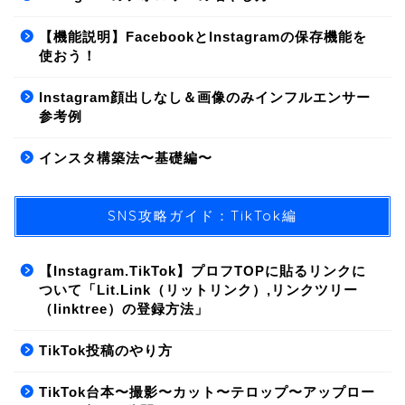
【機能説明】FacebookとInstagramの保存機能を
使おう！
Instagram顔出しなし＆画像のみインフルエンサー
参考例
インスタ構築法〜基礎編〜
SNS攻略ガイド：TikTok編
【Instagram.TikTok】プロフTOPに貼るリンクに
ついて「Lit.Link（リットリンク）,リンクツリー
（linktree）の登録方法」
01.SNS/集客方法
TikTok投稿のやり方
02.ライティング
TikTok台本〜撮影〜カット〜テロップ〜アップロー